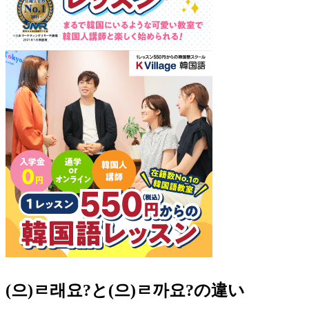
(으)ㄹ래요?と(으)ㄹ까요?の違い