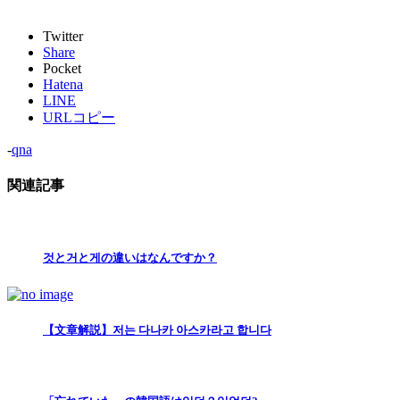
Twitter
Share
Pocket
Hatena
LINE
URLコピー
-
qna
関連記事
것と거と게の違いはなんですか？
【文章解説】저는 다나카 아스카라고 합니다