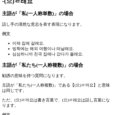
-(으)ㄹ래요
主語が「私(一人称単数)」の場合
話し手の漠然な意志を表す表現になります。
例文
이제 집에 갈래요.
빙학에는 해외 여행이나 떠날래요.
심심하니까 친국 집에나 갔다가 올래요.
主語が「私たち(一人称複数)」の場合
勧誘の意味を持つ質問になります。
主語が「私たち(一人称複数)」である【(으)ㄹ까요】と意味
は同じです。
ただ、(으)ㄹ까요は書き言葉で、(으)ㄹ래요は話し言葉にな
ります。
例文