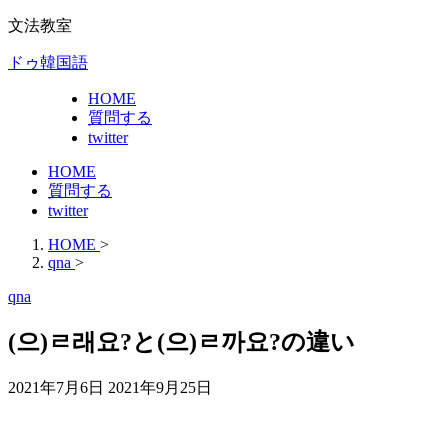
文法教室
ドゥ韓国語
HOME
質問する
twitter
HOME
質問する
twitter
HOME
>
qna
>
qna
(으)ㄹ래요?と(으)ㄹ까요?の違い
2021年7月6日
2021年9月25日