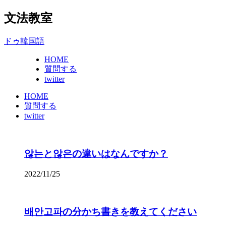
文法教室
ドゥ韓国語
HOME
質問する
twitter
HOME
質問する
twitter
않는と않은の違いはなんですか？
2022/11/25
배안고파の分かち書きを教えてください