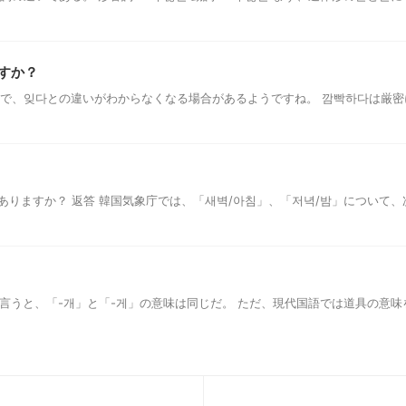
すか？
ので、잊다との違いがわからなくなる場合があるようですね。 깜빡하다は厳
ありますか？ 返答 韓国気象庁では、「새벽/아침」、「저녁/밤」について、次
言うと、「-개」と「-게」の意味は同じだ。 ただ、現代国語では道具の意味を