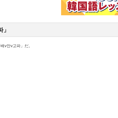
파」
배v안v고파」だ。