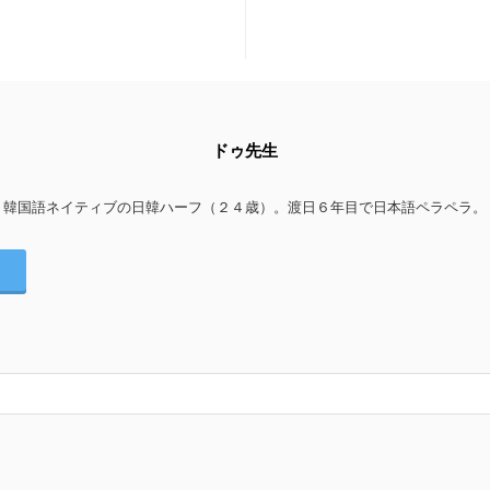
ドゥ先生
韓国語ネイティブの日韓ハーフ（２４歳）。渡日６年目で日本語ペラペラ。