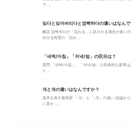
で ...
잊다と잊어버리다と깜빡하다の違いはなんで
解説 깜빡하다が「忘れる」に訳される場合が多い
出せる程度の「忘れ ...
「새벽/아침」「저녁/밤」の区分は？
質問 「새벽/아침」、「저녁/밤」の具体的な基準は
ら ...
개と게の違いはなんですか？
道具を表す接尾辞「-개」と「-게」の違い 結論から
に昔か ...