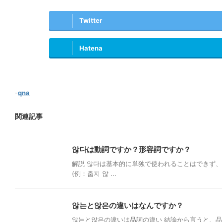
Twitter
Hatena
-
qna
関連記事
않다は動詞ですか？形容詞ですか？
解説 않다は基本的に単独で使われることはできず、
(例：춥지 않 ...
않는と않은の違いはなんですか？
않는と않은の違いは品詞の違い 結論から言うと、品詞