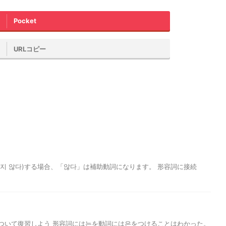
Pocket
URLコピー
지 않다)する場合、「않다」は補助動詞になります。 形容詞に接続
는について復習しよう 形容詞には는を動詞には은をつけることはわかった。