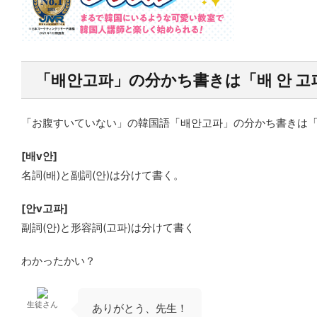
「배안고파」の分かち書きは「배 안 고
「お腹すいていない」の韓国語「배안고파」の分かち書きは「
[배v안]
名詞(배)と副詞(안)は分けて書く。
[안v고파]
副詞(안)と形容詞(고파)は分けて書く
わかったかい？
生徒さん
ありがとう、先生！