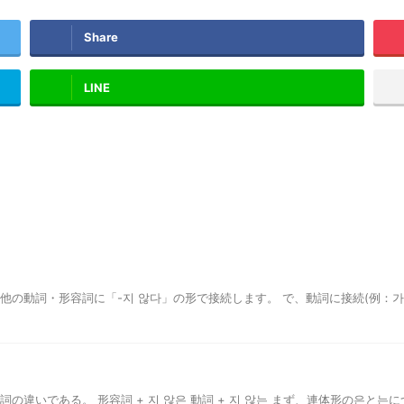
Share
LINE
他の動詞・形容詞に「-지 않다」の形で接続します。 で、動詞に接続(例：가
の違いである。 形容詞 + 지 않은 動詞 + 지 않는 まず、連体形の은と