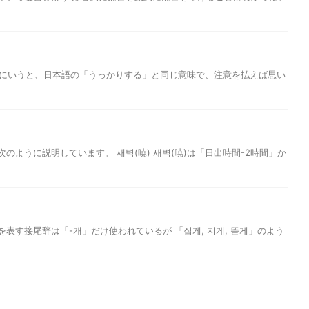
密にいうと、日本語の「うっかりする」と同じ意味で、注意を払えば思い
のように説明しています。 새벽(暁) 새벽(暁)は「日出時間-2時間」か
表す接尾辞は「-개」だけ使われているが 「집게, 지게, 뜯게」のよう